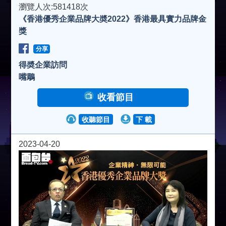
瀏覽人次:581418次
《香港優秀企業品牌大奬2022》香港最具實力品牌金
獎
分享
得奬企業訪問
嘴鵰
收看節目
收聽節目
下 載
2023-04-20