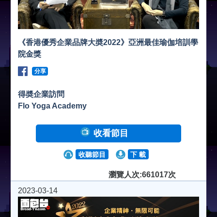
《香港優秀企業品牌大奬2022》亞洲最佳瑜伽培訓學
院金獎
分享
得奬企業訪問
Flo Yoga Academy
收看節目
收聽節目
下 載
瀏覽人次:661017次
2023-03-14