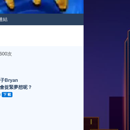
連結
600次
子Bryan
會捉緊夢想呢？
下 載