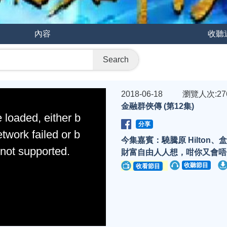
內容
收聽
Search
2018-06-18
瀏覽人次:27
金融群俠傳 (第12集)
 loaded, either b
分享
twork failed or b
今集嘉賓：驍騰原 Hilton、盒
 not supported.
財富自由人人想，咁你又會唔
收聽節目
收看節目