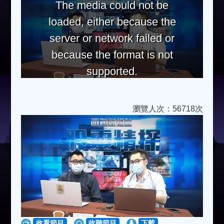
The media could not be
loaded, either because the
server or network failed or
because the format is not
supported.
瀏覽人次：56718次
收看節目
收聽節目
下載