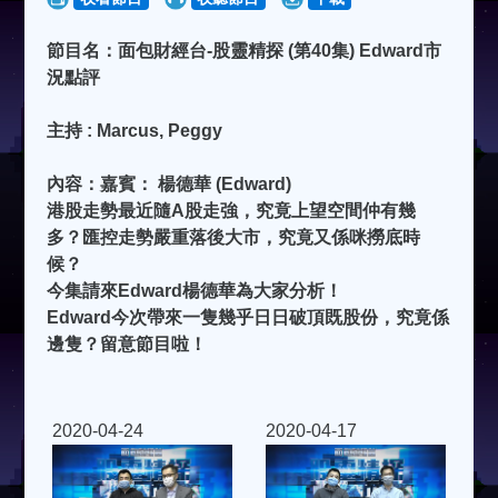
節目名：面包財經台-股靈精探 (第40集) Edward市
況點評
主持 : Marcus, Peggy
內容：嘉賓： 楊德華 (Edward)
港股走勢最近隨A股走強，究竟上望空間仲有幾
多？匯控走勢嚴重落後大市，究竟又係咪撈底時
候？
今集請來Edward楊德華為大家分析！
Edward今次帶來一隻幾乎日日破頂既股份，究竟係
邊隻？留意節目啦！
2020-04-24
2020-04-17