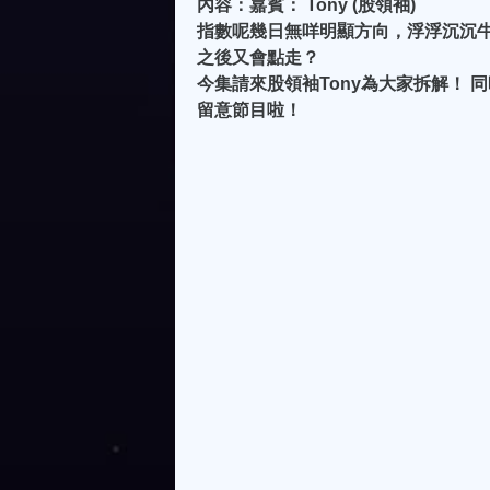
內容：嘉賓： Tony (股領袖)
指數呢幾日無咩明顯方向，浮浮沉沉
之後又會點走？
今集請來股領袖Tony為大家拆解！ 同
留意節目啦！