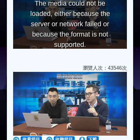
The media could not be
loaded, either because the
server or network failed or
because the format is not
supported.
瀏覽人次：43546次
收看節目
收聽節目
下載