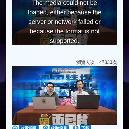
The media could not be
loaded, either because the
server or network failed or
because the format is not
supported.
瀏覽人次：47833次
收看節目
收聽節目
下載